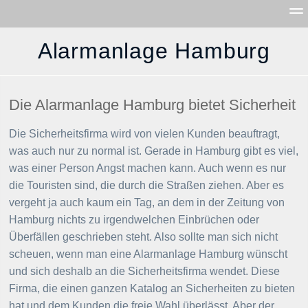
Alarmanlage Hamburg
Allgemeines
Lichtwerbung Hamburg
Die Alarmanlage Hamburg bietet Sicherheit
Friedhof Öjendorf
Die Sicherheitsfirma wird von vielen Kunden beauftragt,
was auch nur zu normal ist. Gerade in Hamburg gibt es viel,
Startseite
Impressum
Möbellager Hamburg
was einer Person Angst machen kann. Auch wenn es nur
Winterdienst Hamburg
die Touristen sind, die durch die Straßen ziehen. Aber es
vergeht ja auch kaum ein Tag, an dem in der Zeitung von
Der Tischler bringts
Hamburg nichts zu irgendwelchen Einbrüchen oder
Überfällen geschrieben steht. Also sollte man sich nicht
Firma für die Haushaltsauflös
scheuen, wenn man eine Alarmanlage Hamburg wünscht
und sich deshalb an die Sicherheitsfirma wendet. Diese
Firma, die einen ganzen Katalog an Sicherheiten zu bieten
hat und dem Kunden die freie Wahl überlässt. Aber der